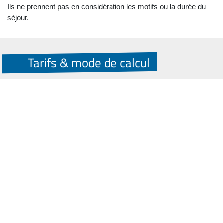
Ils ne prennent pas en considération les motifs ou la durée du
séjour.
Tarifs & mode de calcul
Tarifs applicables au 01/01/2026
TARIFS FIXES :
La taxe de séjour est collectée sur la base
d'un tarif fixe (€) :
Le montant de taxe de séjour à percevoir auprès des occupants
de l'hébergement qui sont assujettis et non exonérés
correspond au produit du nombre de nuitées effectuées par le
tarif applicable à votre hébergement.
Rappel : nombre de nuitées = nombre de nuits x nombre
d'occupants